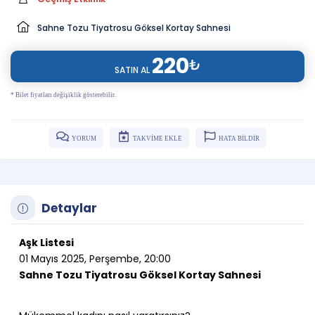
Sahne Tozu Tiyatrosu Göksel Kortay Sahnesi
220
₺
SATIN AL
* Bilet fiyatları değişiklik gösterebilir.
YORUM
TAKVİME EKLE
HATA BİLDİR
Detaylar
Aşk Listesi
01 Mayıs 2025, Perşembe, 20:00
Sahne Tozu Tiyatrosu Göksel Kortay Sahnesi