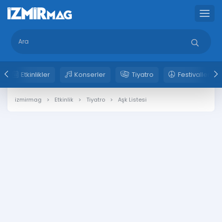
Etkinlikler
Konserler
Tiyatro
Festivaller
izmirmag
Etkinlik
Tiyatro
Aşk Listesi