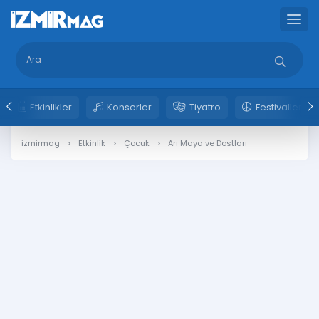
Etkinlikler
Konserler
Tiyatro
Festivaller
izmirmag
Etkinlik
Çocuk
Arı Maya ve Dostları