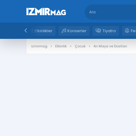
Etkinlikler
Konserler
Tiyatro
Fe
izmirmag
Etkinlik
Çocuk
Arı Maya ve Dostları