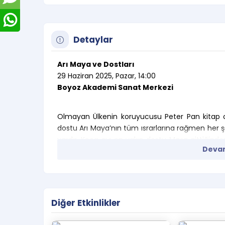
Detaylar
Arı Maya ve Dostları
29 Haziran 2025, Pazar, 14:00
Boyoz Akademi Sanat Merkezi
Olmayan Ülkenin koruyucusu Peter Pan kitap o
dostu Arı Maya’nın tüm ısrarlarına rağmen her şe
vardır. Koca ayı en yakın dostu Maşa gittiğinde
Devam
bir planı vardır. Peter Pan ve Arı Maya onu bu y
Oyun Süresi: 45 Dakika
Etkinlik 2 yaş ile 10 yaş arası için uygun
Diğer Etkinlikler
Salona velisiz çocuk alınmamaktadır. Ço
salonda olmalıdır.