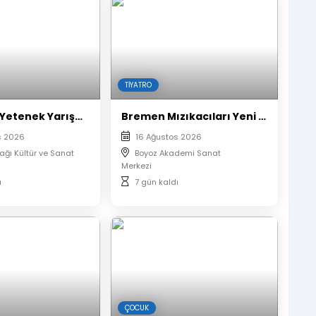
e salonda olunmalıdır.
ilecektir.
seyirci alınmayacaktır.
ır, biletinizi telefondan göstermeniz gerekmektedir.
TIYATRO
ası zorunludur. Etkinlik boyunca belirlenen koltuklarda
Peppa Pig Yetenek Yarışması
Bremen Mızıkacıları Yeni Macera
s 2026
16 Ağustos 2026
rağı Kültür ve Sanat
Boyoz Akademi Sanat
Merkezi
ı
7 gün kaldı
ÇOCUK