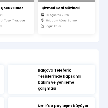
 Çocuk Balesi
Çizmeli Kedi Müzikali
026
16 Ağustos 2026
uat Taşer Tiyatrosu
Urladam Ağaçlı Sahne
dı
7 gün kaldı
​Balçova Teleferik
Tesisleri’nde kapsamlı
bakım ve yenileme
çalışması
İzmir’de paylaşım büyüyor: