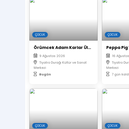
Etkinlik saatinden en az 30 dakika önc
E-biletiniz tarafınıza mail ve sms olarak ilet
Çıktı almanıza gerek yoktur.
Oyunun başlamasının ardından salona 
Etkinlik girişinde bilet kontrolü yapılacakt
ÇOCUK
ÇOCUK
Misafirlerin belirtilen oturma düzenine uym
oturulması gerekmektedir.
Örümcek Adam Karlar Ülkesinde
9 Ağustos 2026
16 Ağusto
Tiyatro Durağı Kültür ve Sanat
Tiyatro Du
Merkezi
Merkezi
Bugün
7 gün kald
ÇOCUK
ÇOCUK