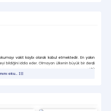
kumayı vakit kaybı olarak kabul etmektedir. En yakın
yi bildiğini iddia eder. Olmayan ülkenin büyük bir derdi
n beri kendini yalnız hisseder arkadaş bulmak için kötü
ını oku..
oldan izlemeye gelen arkadaşlarla döndürecektir.
dur.
cuk sayısı ve yaşı kaç olursa olsun en az 1 veli