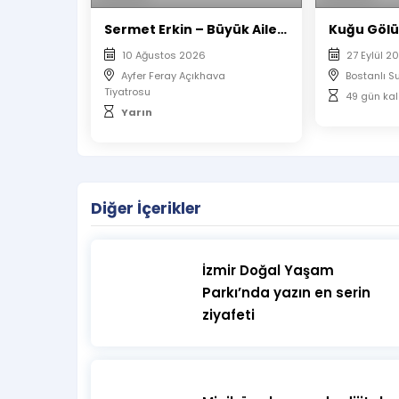
Sermet Erkin – Büyük Aile İllüzyon Gösterisi: Sihirli Yaz Akşamları
Kuğu Gölü
10 Ağustos 2026
27 Eylül 2
Ayfer Feray Açıkhava
Bostanlı S
Tiyatrosu
49 gün kal
Yarın
Diğer İçerikler
İzmir Doğal Yaşam
Parkı’nda yazın en serin
ziyafeti