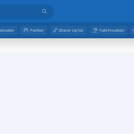
stivaller
Partiler
Stand-Up’lar
Tatil Fırsatları