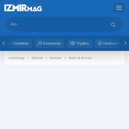
Etkinlikler
Konserler
Tiyatro
Festivaller
izmirmag
Etkinlik
Konser
Arem & Arman