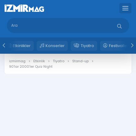
Etkinlikler
Konserler
Tiyatro
Festivaller
izmirmag
Etkinlik
Tiyatro
Stand-up
90’lar 2000’ler Quiz Night