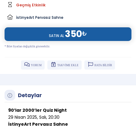
Geçmiş Etkinlik
İstinyeArt Pervasız Sahne
350
₺
SATIN AL
* Bilet fiyatları değişiklik gösterebilir.
YORUM
TAKVİME EKLE
HATA BİLDİR
Detaylar
90’lar 2000’ler Quiz Night
29 Nisan 2025, Salı, 20:30
İstinyeArt Pervasız Sahne