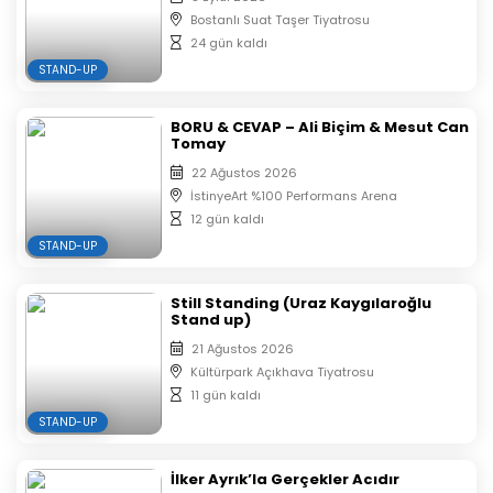
Bostanlı Suat Taşer Tiyatrosu
E-Biletiniz Mail ve Sms olarak size gelecektir.
24 gün kaldı
Çıktı almanıza gerek yoktur.
STAND-UP
Satın alınan biletlerde iptal, iade ve değişiklik
yapılmamaktadır.
Oyunun başlamasının ardından salona seyirci
BORU & CEVAP – Ali Biçim & Mesut Can
Tomay
alınmayacaktır.
22 Ağustos 2026
Biletler Organizasyon Firması Tarafından otomatik
İstinyeArt %100 Performans Arena
olarak sıralandırılacaktır.
12 gün kaldı
Aynı isim ve mail ile alınan biletlerin koltuk
STAND-UP
numaraları yan yana verilmektedir.
Still Standing (Uraz Kaygılaroğlu
Stand up)
21 Ağustos 2026
Kültürpark Açıkhava Tiyatrosu
11 gün kaldı
STAND-UP
İlker Ayrık’la Gerçekler Acıdır