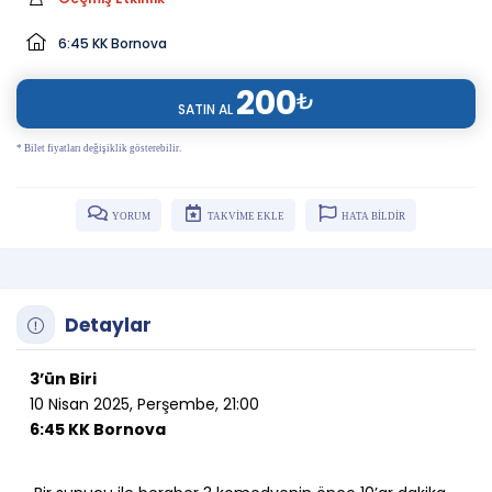
6:45 KK Bornova
200
₺
SATIN AL
* Bilet fiyatları değişiklik gösterebilir.
YORUM
TAKVİME EKLE
HATA BİLDİR
Detaylar
3’ün Biri
10 Nisan 2025, Perşembe, 21:00
6:45 KK Bornova