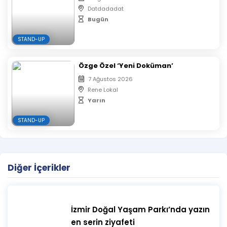
Datdadadat
Bugün
STAND-UP
Özge Özel ‘Yeni Doküman’
7 Ağustos 2026
Rene Lokal
Yarın
STAND-UP
Diğer İçerikler
İzmir Doğal Yaşam Parkı’nda yazın
en serin ziyafeti