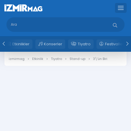
Etkinlikler
Konserler
Tiyatro
Festivaller
izmirmag
Etkinlik
Tiyatro
Stand-up
3\’ün Biri