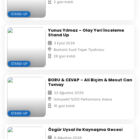
olarak sıralandırılacaktır.
2 gün kaldı
Aynı isim ve mail ile alınan biletlerin koltuk
STAND-UP
numaraları yan yana verilmektedir.
Yunus Yılmaz – Olay Yeri İnceleme
Stand Up
3 Eylül 2026
Bostanlı Suat Taşer Tiyatrosu
28 gün kaldı
STAND-UP
BORU & CEVAP – Ali Biçim & Mesut Can
Tomay
22 Ağustos 2026
İstinyeArt %100 Performans Arena
16 gün kaldı
STAND-UP
Özgür Uysal ile Kaynaşma Gecesi
6 Ağustos 2026