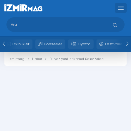
Etkinlikler
Konserler
Tiyatro
Festivaller
izmirmag
Haber
Bu yaz yeni istikamet Sakız Adası