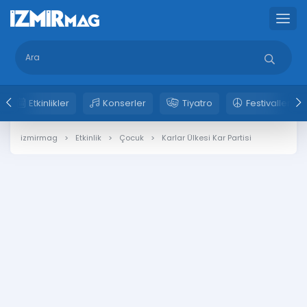
Etkinlikler
Konserler
Tiyatro
Festivaller
izmirmag
Etkinlik
Çocuk
Karlar Ülkesi Kar Partisi