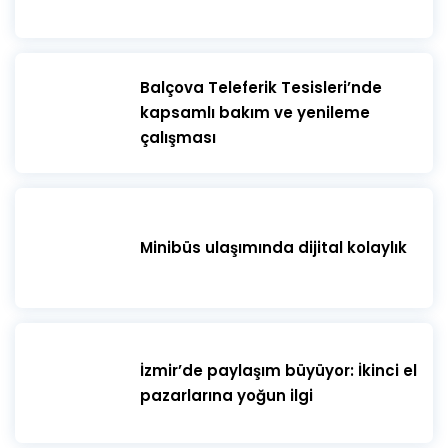
telefondan göstermeniz gerekmektedir.
Misafirlerin belirtilen oturma düzenine uyması
zorunludur. Etkinlik boyunca belirlenen koltuklarda
oturulması gerekmektedir.
​Balçova Teleferik Tesisleri’nde
kapsamlı bakım ve yenileme
çalışması
Minibüs ulaşımında dijital kolaylık
İzmir’de paylaşım büyüyor: İkinci el
pazarlarına yoğun ilgi