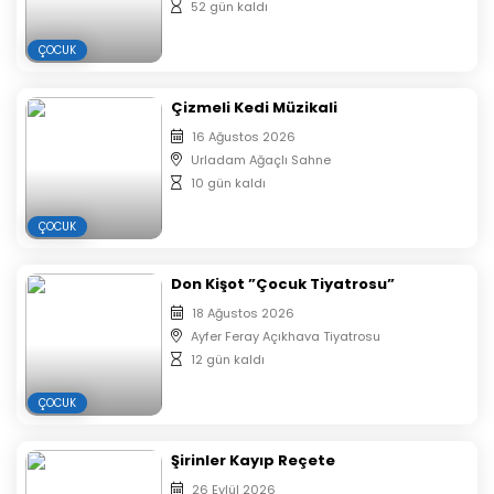
52 gün kaldı
ve Kuzey Ülkesi’nin kahramanlarının yanında görmeyi
umut ediyor ve bekliyoruz.
ÇOCUK
Çizmeli Kedi Müzikali
Uyarlayan ve Yöneten: Polat İnangül
16 Ağustos 2026
Urladam Ağaçlı Sahne
10 gün kaldı
Oynayanlar:
ÇOCUK
Melek İstek
Don Kişot ”Çocuk Tiyatrosu”
Nermin Taşoğulları
18 Ağustos 2026
Ayfer Feray Açıkhava Tiyatrosu
Hüseyin Işık
12 gün kaldı
Aytekin Turgutlu
ÇOCUK
Öyküm Kayalar
Şirinler Kayıp Reçete
26 Eylül 2026