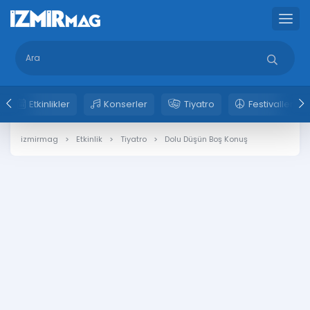
Etkinlikler
Konserler
Tiyatro
Festivaller
izmirmag
Etkinlik
Tiyatro
Dolu Düşün Boş Konuş