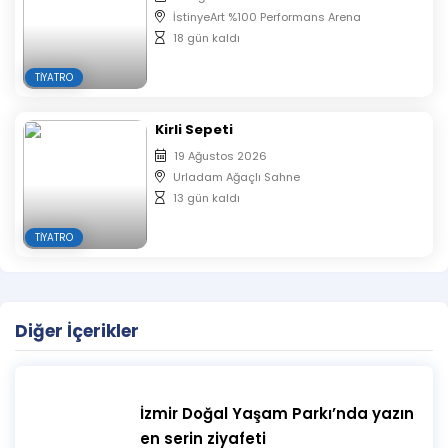
Satın alınan biletlerde iptal, iade ve değişiklik
İstinyeArt %100 Performans Arena
yapılmamaktadır.
18 gün kaldı
Oyunun başlamasının ardından salona seyirci
TIYATRO
alınmayacaktır.
Biletler Organizasyon Firması Tarafından otomatik
olarak sıralandırılacaktır.
Kirli Sepeti
Aynı isim ve mail ile alınan biletlerin koltuk
19 Ağustos 2026
numaraları yan yana verilmektedir.
Urladam Ağaçlı Sahne
13 gün kaldı
TIYATRO
Diğer İçerikler
İzmir Doğal Yaşam Parkı’nda yazın
en serin ziyafeti