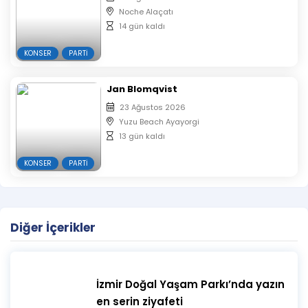
Noche Alaçatı
14 gün kaldı
KONSER
PARTI
Jan Blomqvist
23 Ağustos 2026
Yuzu Beach Ayayorgi
13 gün kaldı
KONSER
PARTI
Diğer İçerikler
İzmir Doğal Yaşam Parkı’nda yazın
en serin ziyafeti