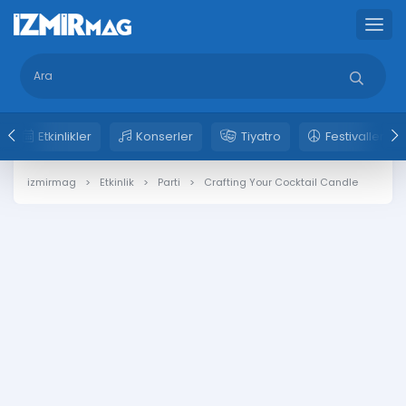
Etkinlikler
Konserler
Tiyatro
Festivaller
izmirmag
Etkinlik
Parti
Crafting Your Cocktail Candle 