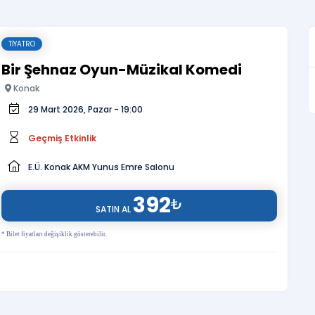
TIYATRO
Bir Şehnaz Oyun-Müzikal Komedi
Konak
29 Mart 2026, Pazar - 19:00
Geçmiş Etkinlik
E.Ü. Konak AKM Yunus Emre Salonu
392
₺
SATIN AL
* Bilet fiyatları değişiklik gösterebilir.