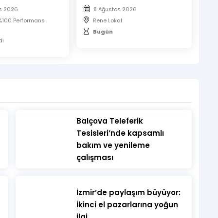
s 2026
8 Ağustos 2026
 %100 Performans
Rene Lokal
Bugün
r.
dı
rci alınmayacaktır.
​Balçova Teleferik
Tesisleri’nde kapsamlı
bakım ve yenileme
çalışması
İzmir’de paylaşım büyüyor:
İkinci el pazarlarına yoğun
ilgi