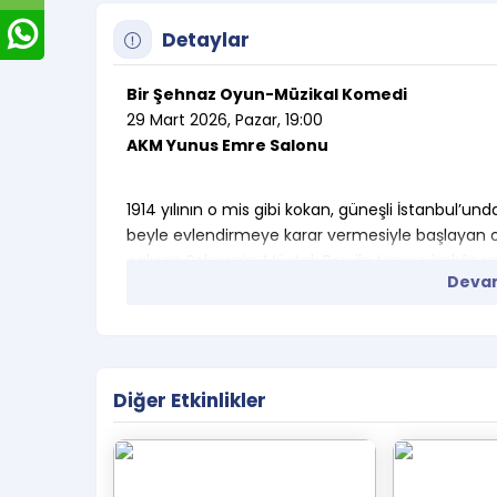
Detaylar
Bir Şehnaz Oyun-Müzikal Komedi
29 Mart 2026, Pazar, 19:00
AKM Yunus Emre Salonu
1914 yılının o mis gibi kokan, güneşli İstanbul’un
beyle evlendirmeye karar vermesiyle başlayan o
çalışan Şehnaz’ın Müştak Bey ile tanışıp imkânsı
Devam
sarpa sardığı Galata’da yükselme hırsıyla yanıp
Alman misafirlerin gelmesiyle aradığı şansı, Şeh
fırsatı bulmuştur. Her derde deva keyfe cila ruha
Turgut Özakman’ın yazdığı, müziklerini Cem İdiz’
Diğer Etkinlikler
Yazan:
Turgut Özakman
Yöneten:
Mustafa Çolak & Çağrı Turnalı
Beste:
Cem İdiz
Koreograf:
Burak Talı