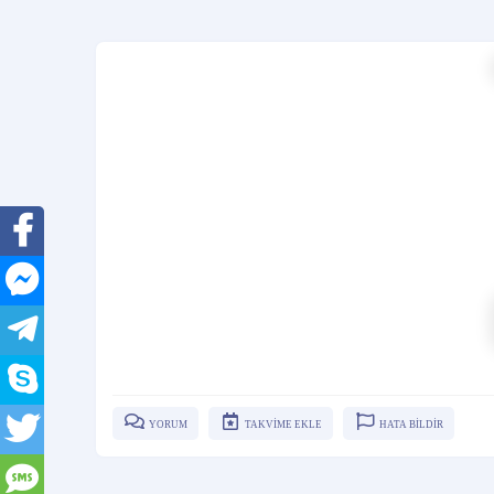
YORUM
TAKVİME EKLE
HATA BİLDİR