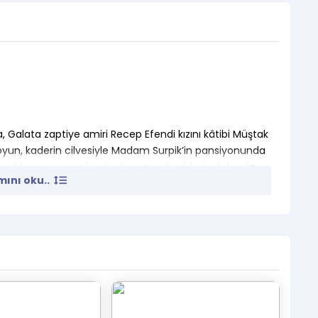
da, Galata zaptiye amiri Recep Efendi kızını kâtibi Müştak
yun, kaderin cilvesiyle Madam Surpik’in pansiyonunda
z aşklarını yaşamalarıyla devam eder. İşlerin daha da
ını oku..
 tutuşan Recep Efendi, Osmanlı tarafından ağırlanan
naz’da aşkı sebebiyle kendisine yapılanların öcünü alma
 şifa Şehnaz’ın komik oyunlarıyla bütün işler bozulur.
in yaptığı 4 ödüllü müzikale komediye bekliyoruz.