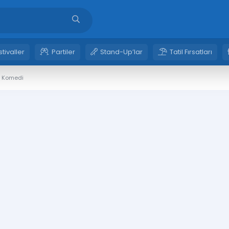
stivaller
Partiler
Stand-Up’lar
Tatil Fırsatları
l Komedi