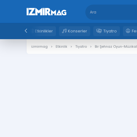
Etkinlikler
Konserler
Tiyatro
Fe
izmirmag
Etkinlik
Tiyatro
Bir Şehnaz Oyun-Müzika